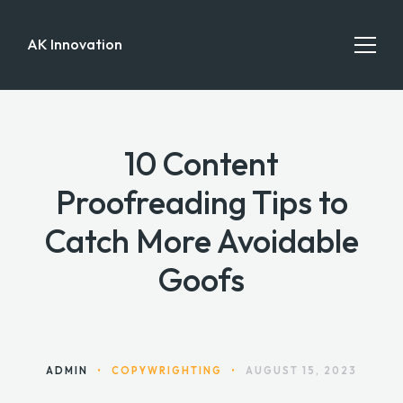
AK Innovation
10 Content
HOME
Proofreading Tips to
CONTACT
Catch More Avoidable
Goofs
ADMIN
•
COPYWRIGHTING
•
AUGUST 15, 2023