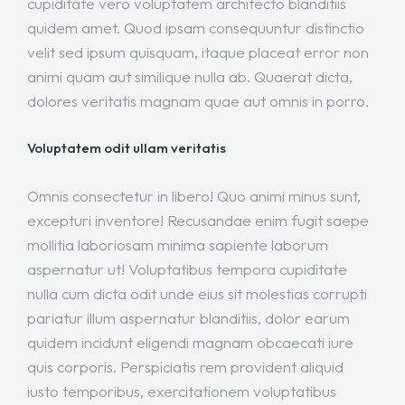
cupiditate vero voluptatem architecto blanditiis
quidem amet. Quod ipsam consequuntur distinctio
velit sed ipsum quisquam, itaque placeat error non
animi quam aut similique nulla ab. Quaerat dicta,
dolores veritatis magnam quae aut omnis in porro.
Voluptatem odit ullam veritatis
Omnis consectetur in libero! Quo animi minus sunt,
excepturi inventore! Recusandae enim fugit saepe
mollitia laboriosam minima sapiente laborum
aspernatur ut! Voluptatibus tempora cupiditate
nulla cum dicta odit unde eius sit molestias corrupti
pariatur illum aspernatur blanditiis, dolor earum
quidem incidunt eligendi magnam obcaecati iure
quis corporis. Perspiciatis rem provident aliquid
iusto temporibus, exercitationem voluptatibus