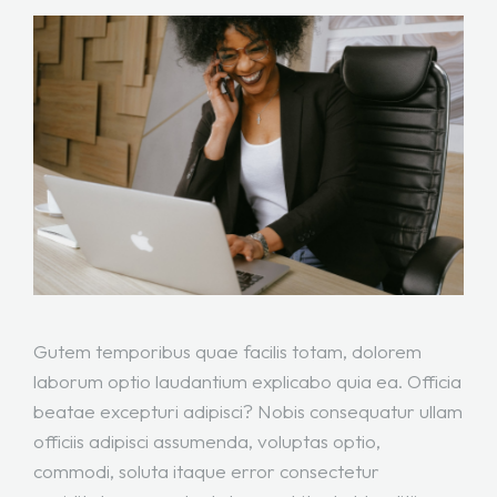
Gutem temporibus quae facilis totam, dolorem
laborum optio laudantium explicabo quia ea. Officia
beatae excepturi adipisci? Nobis consequatur ullam
officiis adipisci assumenda, voluptas optio,
commodi, soluta itaque error consectetur