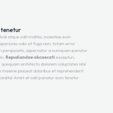
 tenetur
Modi atque odit mollitia, molestias eum
asperiores odio sit fuga rem, totam error
on perspiciatis, aspernatur a numquam pariatur
am.
Repudiandae obcaecati
excepturi,
quisquam architecto dolorem voluptates nihil
am maxime placeat doloribus et reprehenderit
ita! Amet at odit pariatur eum tenetur