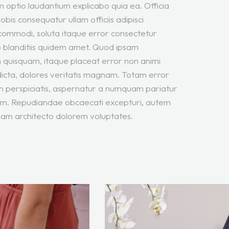
m optio laudantium explicabo quia ea. Officia
bis consequatur ullam officiis adipisci
commodi, soluta itaque error consectetur
o blanditiis quidem amet. Quod ipsam
um quisquam, itaque placeat error non animi
dicta, dolores veritatis magnam. Totam error
on perspiciatis, aspernatur a numquam pariatur
nam. Repudiandae obcaecati excepturi, autem
uam architecto dolorem voluptates.