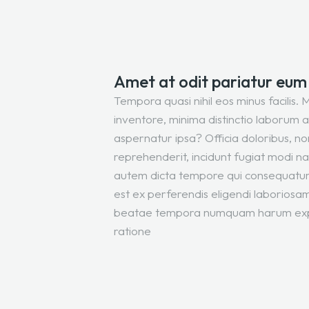
Amet at odit pariatur eum
Tempora quasi nihil eos minus facilis. 
inventore, minima distinctio laborum 
aspernatur ipsa? Officia doloribus, n
reprehenderit, incidunt fugiat modi n
autem dicta tempore qui consequatur 
est ex perferendis eligendi laborios
beatae tempora numquam harum exped
ratione