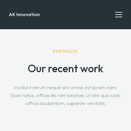
AK Innovation
HOME
PORTFOLIO
CONTACT
Our recent work
Incidunt rerum neque sint omnis est ipsam nam.
Esse natus, officiis illo rem beatae, ut iste quis iusto
officia laudantium, sapiente veritatis.